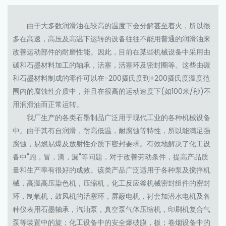
由于大多数润滑油在较高的温度下会分解甚至着火，所以很
多在高速，高压及高温下运转的设备往往不能用普通的润滑油来
改善运动部件的耐磨性能。因此，目前在某些机械设备中采用由
碳和石墨材料加工的轴承，活塞，活塞环及密封圈等。这些由碳
和石墨材料制成的零件可以在-200摄氏度到+200摄氏度温度范
围内的腐蚀性介质中，并且在很高的运动速度下(如100米/秒)不
用润滑油而正常运转。
我厂生产的各类石墨制品广泛用于现代工业的各种机械设备
中。由于其有自润滑，耐高低温，耐腐蚀等特性，所以能满足强
腐蚀，易燃易爆及放射性介质下密封要求。有效地解决了化工设
备中"跑，冒，滴，漏"等问题，对于改善劳动条件，提高产品质
量和生产率有很好的成效。该类产品广泛适用于各种泵及搅拌机
械，高温高压染色机，压缩机，化工反应釜机械密封组件的密封
环，制氧机，鼓风机的活塞环，屏蔽电机，衬套加潜水电机及各
种仪表用石墨轴承，汽油泵，真空泵气体压缩机，印刷机复合气
泵等装置中的旋；化工设备中的安全爆破膜，板；卷烟设备中的