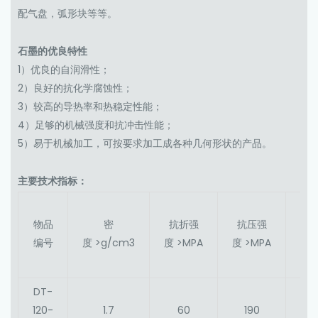
配气盘，弧形块等等。
石墨的优良特性
1）优良的自润滑性；
2）良好的抗化学腐蚀性；
3）较高的导热率和热稳定性能；
4）足够的机械强度和抗冲击性能；
5）易于机械加工，可按要求加工成各种几何形状的产品。
主要技术指标：
肖
物品
密
抗折强
抗压强
氏
编号
度 >g/cm3
度 >MPA
度 >MPA
硬
度
DT-
120-
1.7
60
190
80