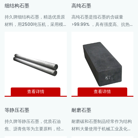
细结构石墨
高纯石墨
持久牌细结构石墨，精选优质原
高纯石墨是指石墨的含碳量
材料，用2500吨压机，采用模
>99.99% ，具有强度高、抗热
压形式生产的石墨块，石墨圆
震性好、耐高温、抗氧化、电阻
盘，并经提纯，具有规格全，密
系数小、耐腐蚀、易于精密机加
度高，颗粒均匀，导电性能好，
工等优点，是理想的无机非金属
灰分低，抗氧化性能好。
材料。
查看详情
查看详情
等静压石墨
耐磨石墨
持久牌等静压石墨，优质石油
耐磨碳和石墨制品经常作为结构
焦、沥青焦等为主要原料，经制
材料大量使用于机械工业及化工
粉(平均颗粒直径小于25μm)、
生产中，已经成为碳和石墨制品