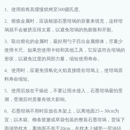
1、使用前将其缓慢烘烤至500摄氏度。
2、熔炼金属时，应该根据石墨坩埚的容量来填充，这样坩
埚就不会被挤压得太紧，以避免坩埚的热膨胀和开裂。
3、取出熔化的金属时，最好用勺子舀出金属熔体，尽量少
使用卡尺。如果您使用卡钳和其他工具，它应该符合坩埚的
形状，以避免过度的局部力量，缩短使用寿命。
4、使用时，应避免强氧化火焰直接喷在坩埚上，使坩埚原
料寿命缩短。
5、使用后放在干燥处，不要让雨水侵入，石墨坩埚最怕受
潮，受潮后对质量有很大影响。
6、石墨坩埚不用时应放在木架上，以离地面25～30cm为
宜；以木箱、柳条筐篓或草袋包装的整装石墨坩埚，货垛下
面须垫枕木，离地面不低于20cm，在枕木上铺垫一层油毡