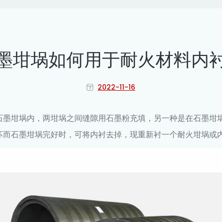
墨坩埚如何用于耐火材料内
2022-11-16
墨坩埚内，两坩埚之间缝隙用石墨粉充填，另一种是在石墨坩
坏而石墨坩埚完好时，可将内衬去掉，现重新衬一个耐火坩埚或