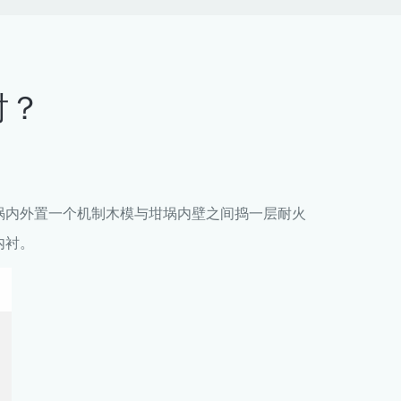
衬？
埚内外置一个机制木模与坩埚内壁之间捣一层耐火
内衬。