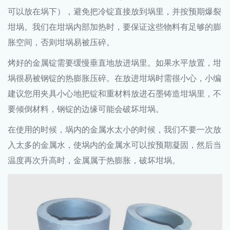
可以放在埚下），避免把冷锭直接放到埚里，并按预期爆裂
坩埚。我们在坩埚内部加热时，要保证这些物料有足够的膨
胀空间，否则坩埚易被压碎。
烤好的金属锭需要缓慢垂直地放进埚里。如果水平放置，坩
埚很易被钢锭的热膨胀压碎。在放进坩埚时需很小心，小编
建议您用夹具小心地把锭和重材料放进石墨铸造坩埚里，不
要倾倒材料，钢锭的边缘可能会破坏坩埚。
在使用的时候，埚内的金属水太小的时候，我们不要一次放
入太多的金属水，使埚内的金属水可以按预期凝固，然后当
温度再次升高时，金属属于热膨胀，破坏坩埚。