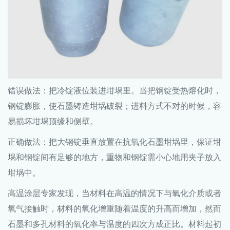
错误做法：把冷锭液位装进坩埚里。当把钢锭受热熔化时，
钢锭膨胀，使石墨铸造坩埚破裂；进料方式不对的时候，容
易损坏坩埚顶缘和侧壁。
正确做法：把大钢锭垂直放置在抗氧化石墨坩埚里，保证坩
埚和钢锭间有足够的地方，重物和钢锭需小心地用夹子放入
坩埚中。
高温涂层专家发现，当材料在高温的情况下与氧化介质或者
氧气接触时，材料的氧化增重随着温度的升高而增加，然而
石墨和多孔材料的氧化率与温度的四次方成正比。材料起初