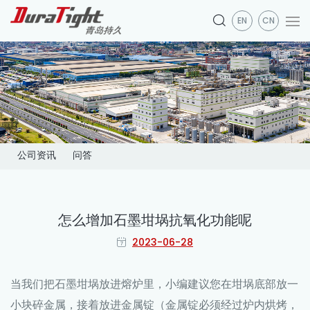
EN
CN
公司资讯
问答
怎么增加石墨坩埚抗氧化功能呢
2023-06-28
当我们把
石墨坩埚
放进熔炉里，小编建议您在坩埚底部放一
小块碎金属，接着放进金属锭（金属锭必须经过炉内烘烤，