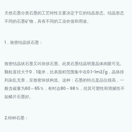
天然石墨分类石墨的工艺特性主要决定于它的结晶形态。结晶形态
不同的石墨矿物，具有不同的工业价值和用途。
1．致密结晶状石墨：
致密结晶状石墨又叫块状石墨。此类石墨结晶明显晶体肉眼可见。
颗粒直径大于0．1毫米，比表面积范围集中在0.1-1m2/g，晶体排
列杂乱无章，呈致密块状构造。这种：石墨的特点是品位很高，一
般含碳量为60～65％，有时达80～98％，但其可塑性和滑腻性不
如鳞片石墨好。
2.特种石墨：