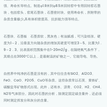
强、寿命长等特点。制造φ1.9米到φ8.5米回转窑中专用回转窑石墨
块，包括窑头，窑尾石墨块，石墨密封块。使用寿命长，所附带的
杂质含量极少,具有体积密度高、抗折能力强等特点。
石墨块、石墨板 石墨质软，黑灰色；有油腻感，可污染纸张。硬
度为1～2，沿垂直方向随杂质的增加其硬度可增至3～5。比重为1．
9～2．3。比表面积范围集中在1-20m2/g，在隔绝氧气条件下，
其熔点在3000℃以上，是最耐温的矿物之一。它能导电、导热。
自然界中纯净的石墨是没有的，其中往往含有SiO2、Al2O3、
FeO、CaO、P2O5、CuO等杂质。这些杂质常以石英、黄铁矿、
碳酸盐等矿物形式出现。此外，还有水、沥青、CO2、H2、CH4、
N2等气体部分。因此对石墨的分析，除测定固定碳含量外，还必须
同时测定挥发分和灰分的含量。